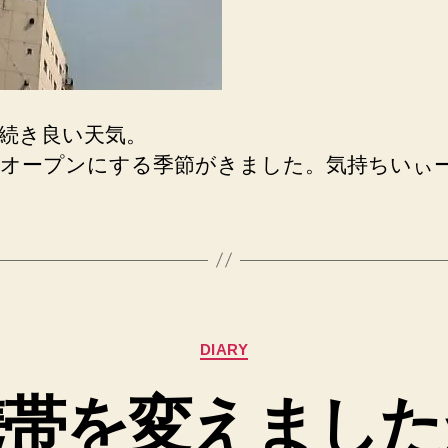
続き良い天気。
オープンにする季節がきました。気持ちいぃ
カ
DIARY
テ
ゴ
携帯を変えました
リ
ー