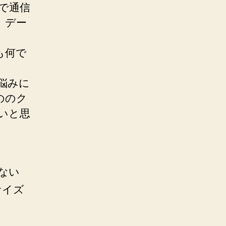
 で通信
、デー
も何で
悩みに
ののク
たいと思
きない
サイズ