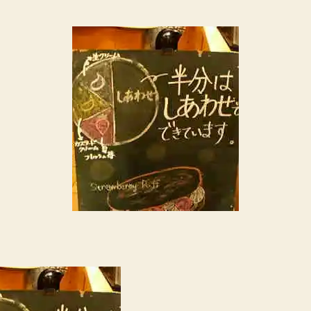
料:
者
日
し
あ
わ
せ
へ
の