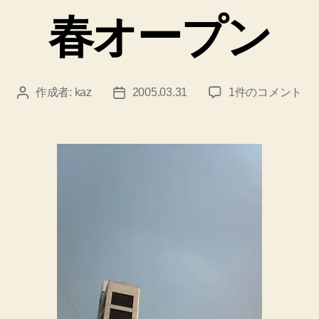
ゴ
春オープン
リ
ー
春
作成者:
kaz
2005.03.31
1件のコメント
投
投
オ
稿
稿
ー
者
日
プ
ン
へ
の