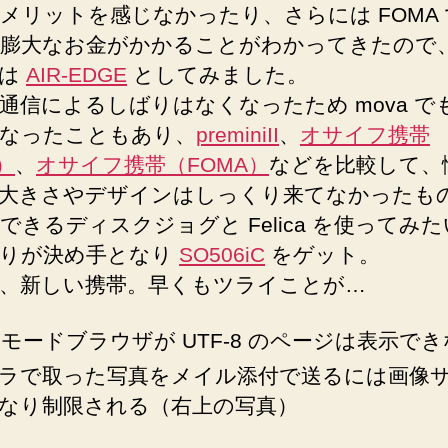
メリットを感じなかったり、さらには FOMA
膨大なお金がかかることがわかってきたので
信は
AIR-EDGE
としてみました。
通信によるしばりはなくなったため mova で
なったこともあり、
preminiII
、
オサイフ携帯
a）
、
オサイフ携帯（FOMA）
などを比較して、
大きさやデザインはしっくり来てなかったも
できるディスクジョグと Felica を使ってみ
辺りが決め手となり
SO506iC
をゲット。
、新しい携帯。早くもツライことが…
iモードブラウザが UTF-8 のページは表示で
ラで取った写真をメイル添付で送るには画像
なり制限される（右上の写真）