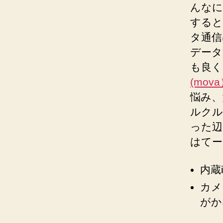
んなに
すると
タ通
データ
も良く
(mov
悩み、
ルクル
った
はてー
内蔵
カメ
がか