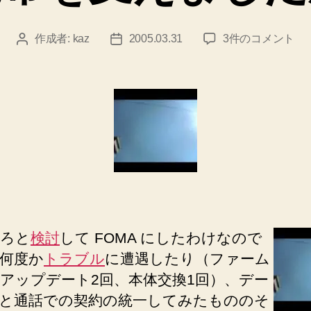
携
作成者:
kaz
2005.03.31
3件のコメント
投
投
帯
稿
稿
を
者
日
変
え
ま
し
た
が
へ
の
ろと
検討
して FOMA にしたわけなので
何度か
トラブル
に遭遇したり（ファーム
アップデート2回、本体交換1回）、デー
と通話での契約の統一してみたもののそ