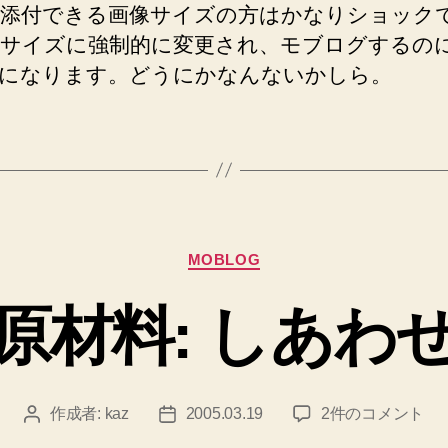
添付できる画像サイズの方はかなりショック
サイズに強制的に変更され、モブログするの
になります。どうにかなんないかしら。
カ
MOBLOG
テ
ゴ
原材料: しあわ
リ
ー
原
作成者:
kaz
2005.03.19
2件のコメント
投
投
材
稿
稿