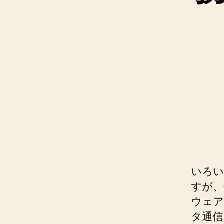
いろい
すが、
ウェア
タ通信