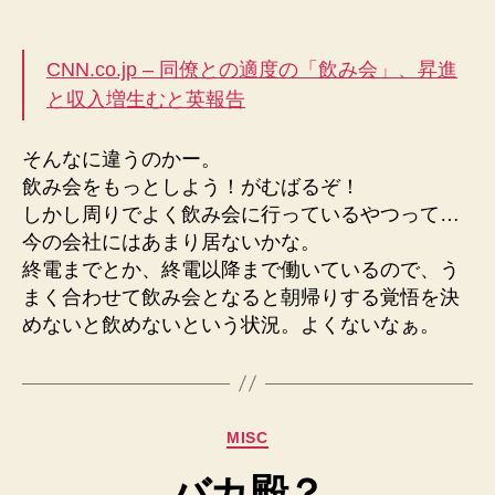
っ
稿
稿
と
者
日
飲
CNN.co.jp – 同僚との適度の「飲み会」、昇進
み
と収入増生むと英報告
会
に
行
そんなに違うのかー。
こ
飲み会をもっとしよう！がむばるぞ！
う！
しかし周りでよく飲み会に行っているやつって…
へ
今の会社にはあまり居ないかな。
の
終電までとか、終電以降まで働いているので、う
まく合わせて飲み会となると朝帰りする覚悟を決
めないと飲めないという状況。よくないなぁ。
カ
MISC
テ
バカ殿？
ゴ