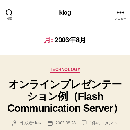
klog
検索
メニュー
月:
2003年8月
カ
TECHNOLOGY
テ
オンラインプレゼンテー
ゴ
リ
ション例（Flash
ー
Communication Server）
オ
作成者:
kaz
2003.08.28
1件のコメント
投
投
ン
稿
稿