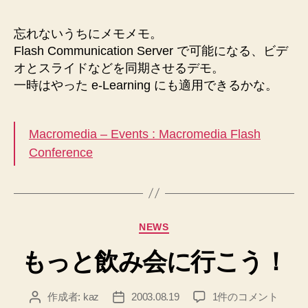
ラ
者
日
イ
忘れないうちにメモメモ。
ン
Flash Communication Server で可能になる、ビデ
プ
オとスライドなどを同期させるデモ。
レ
一時はやった e-Learning にも適用できるかな。
ゼ
ン
テ
Macromedia – Events : Macromedia Flash
ー
シ
Conference
ョ
ン
例
（Flash
カ
Communication
NEWS
テ
Server）
もっと飲み会に行こう！
ゴ
へ
リ
の
ー
も
作成者:
kaz
2003.08.19
1件のコメント
投
投