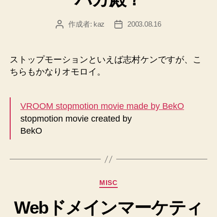
リ
ー
作成者:
kaz
2003.08.16
投
投
稿
稿
者
日
ストップモーションといえば志村ケンですが、こ
ちらもかなりオモロイ。
VROOM stopmotion movie made by BekO
stopmotion movie created by
BekO
カ
MISC
テ
Webドメインマーケティ
ゴ
リ