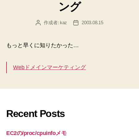
ング
ー
作成者:
kaz
2003.08.15
投
投
稿
稿
者
日
もっと早くに知りたかった…
Webドメインマーケティング
Recent Posts
EC2の/proc/cpuinfoメモ