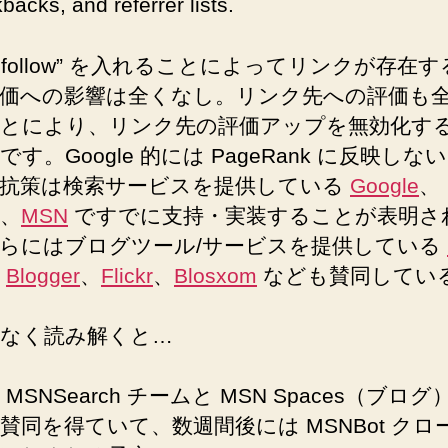
kbacks, and referrer lists.
対
抗
策
”nofollow” を入れることによってリンクが存在
へ
価への影響は全くなし。リンク先への評価も
の
とにより、リンク先の評価アップを無効化す
す。Google 的には PageRank に反映しな
抗策は検索サービスを提供している
Google
、
、
MSN
ですでに支持・実装することが表明さ
らにはブログツール/サービスを提供している
、
Blogger
、
Flickr
、
Blosxom
なども賛同してい
なく読み解くと…
MSNSearch チームと MSN Spaces（ブロ
賛同を得ていて、数週間後には MSNBot クロ