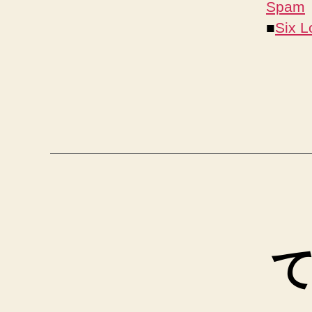
Spam
■
Six L