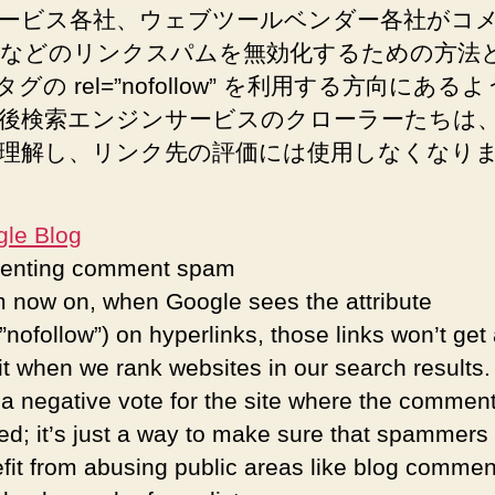
エ
ービス各社、ウェブツールベンダー各社がコ
ン
などのリンクスパムを無効化するための方法
ジ
タグの rel=”nofollow” を利用する方向にある
ン
と
後検索エンジンサービスのクローラーたちは
ソ
理解し、リンク先の評価には使用しなくなり
フ
ト
ウ
le Blog
ェ
venting comment spam
ア
 now on, when Google sees the attribute
の
コ
=”nofollow”) on hyperlinks, those links won’t get
メ
it when we rank websites in our search results.
ン
t a negative vote for the site where the commen
ト
ed; it’s just a way to make sure that spammers
ス
パ
fit from abusing public areas like blog commen
ム