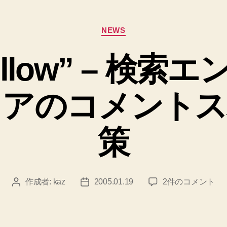
カ
NEWS
テ
ゴ
ofollow” – 検
リ
ー
ェアのコメントス
策
rel=”nofollow”
作成者:
kaz
2005.01.19
2件のコメント
投
投
–
稿
稿
検
者
日
索