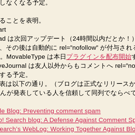
しなくなる予定。
ることを表明。
art
ePad は次回アップデート（24時間以内だとか！
その後は自動的に rel=”nofollow” が付与さ
MovableType は本日
プラグインを配布開始
veJournal は友人以外からもコメントへ rel=”nofo
する予定。
表は以下の通り。（ブログは正式なリリース
んが発表している人を信頼して同列でならべ
le Blog: Preventing comment spam
o! Search blog: A Defense Against Comment 
arch’s WebLog: Working Together Against Bl