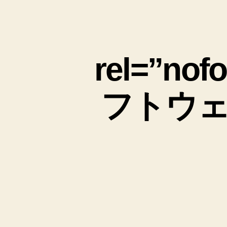
rel=”n
フトウ