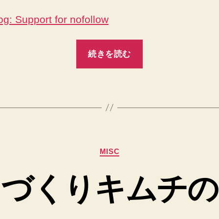
og: Support for nofollow
“rel=”nofollow”
続きを読む
–
検
索
エ
ン
ジ
カ
MISC
ン
テ
と
ゴ
てづくりキムチの
リ
ソ
ー
フ
ト