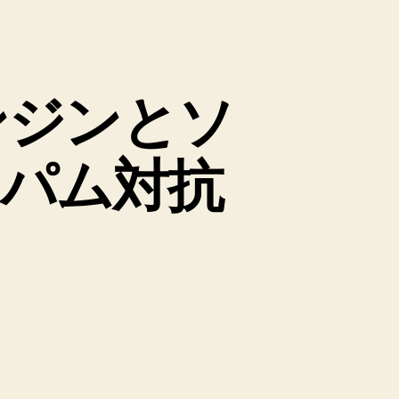
索エンジンとソ
パム対抗