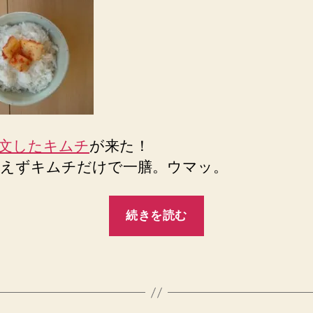
文したキムチ
が来た！
えずキムチだけで一膳。ウマッ。
“キ
続きを読む
ム
チ
キ
タ”