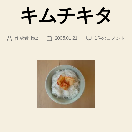
ゴ
キムチキタ
リ
ー
キ
作成者:
kaz
2005.01.21
1件のコメント
投
投
ム
稿
稿
チ
者
日
キ
タ
へ
の