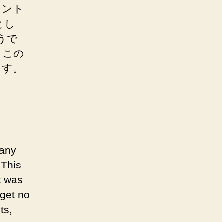
メント
とし
ようで
、この
ます。
 any
 This
t was
 get no
ts,