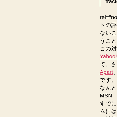
trac
rel=
トの評
ないこ
うことで
この対
Yahoo!
て、さ
Apart
です。
なんと
MSN
すでに 
ムには