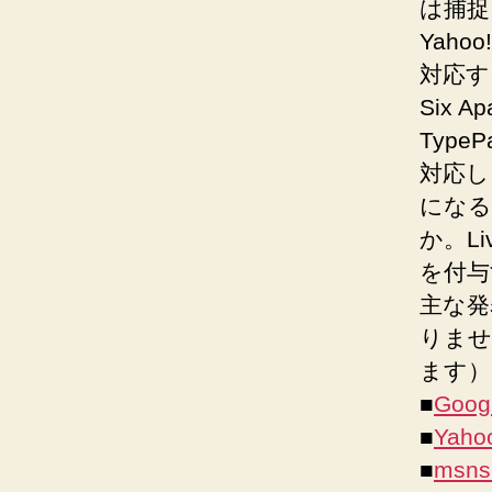
は捕捉
Yahoo!
対応す
Six Ap
Typ
対応し、
になる。
か。Li
を付与
主な発
りませ
ます）
■
Goog
■
Yaho
■
msnse