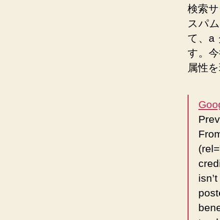
検索サ
スパム
て、a 
す。今
属性を
Goog
Pre
From
(rel
cred
isn’
post
bene