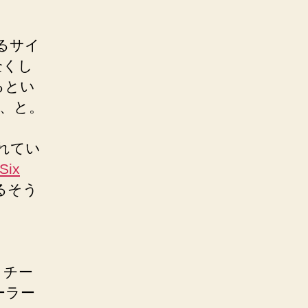
するサイ
全くし
るとい
い、と。
れてい
Six
るそう
グ）チー
ーラー