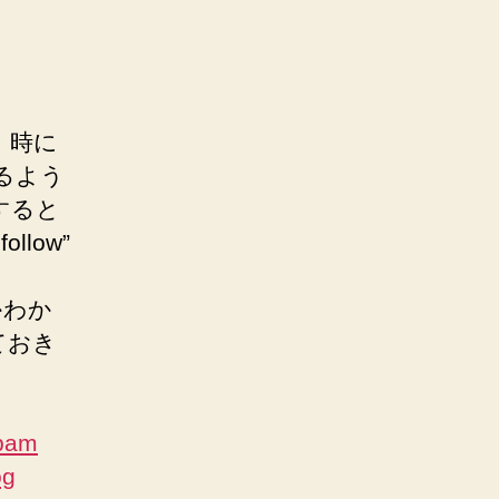
）時に
れるよう
すると
llow”
かわか
ておき
Spam
og