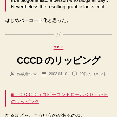
true blogomaniac, a person who blogs all day…
Nevertheless the resulting graphic looks cool.
はじめバーコード化と思った。
カ
MISC
テ
CCCD のリッピング
ゴ
リ
ー
CCCD
作成者:
kaz
2003.04.10
10件のコメント
投
投
の
稿
稿
リ
者
日
ッ
■ ＣＣＣＤ（コピーコントロールＣＤ）から
ピ
のリッピング
ン
グ
へ
なるほど～。こういうのがあるのね。