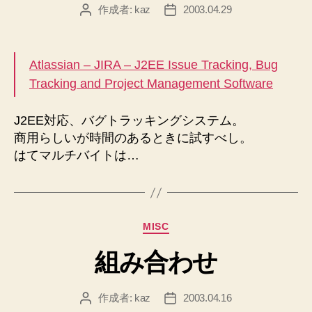
作成者:
kaz
2003.04.29
投
投
稿
稿
者
日
Atlassian – JIRA – J2EE Issue Tracking, Bug
Tracking and Project Management Software
J2EE対応、バグトラッキングシステム。
商用らしいが時間のあるときに試すべし。
はてマルチバイトは…
カ
MISC
テ
組み合わせ
ゴ
リ
ー
作成者:
kaz
2003.04.16
投
投