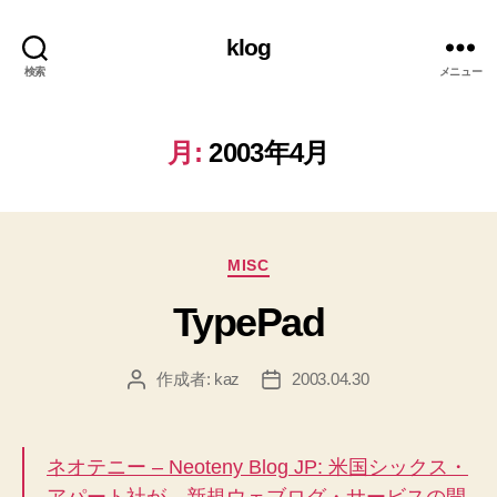
klog
検索
メニュー
月:
2003年4月
カ
MISC
テ
TypePad
ゴ
リ
ー
作成者:
kaz
2003.04.30
投
投
稿
稿
者
日
ネオテニー – Neoteny Blog JP: 米国シックス・
アパート社が、新規ウェブログ・サービスの開