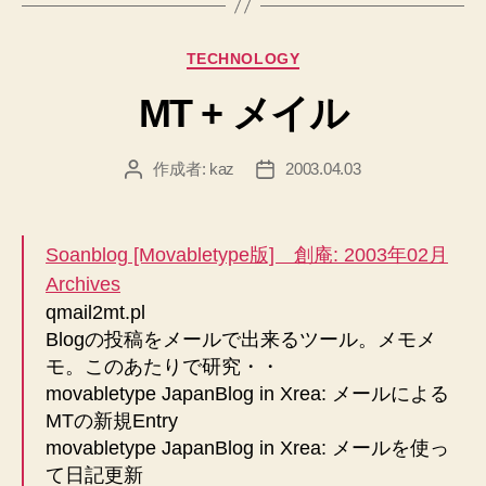
カ
TECHNOLOGY
テ
MT + メイル
ゴ
リ
ー
作成者:
kaz
2003.04.03
投
投
稿
稿
者
日
Soanblog [Movabletype版] 創庵: 2003年02月
Archives
qmail2mt.pl
Blogの投稿をメールで出来るツール。メモメ
モ。このあたりで研究・・
movabletype JapanBlog in Xrea: メールによる
MTの新規Entry
movabletype JapanBlog in Xrea: メールを使っ
て日記更新