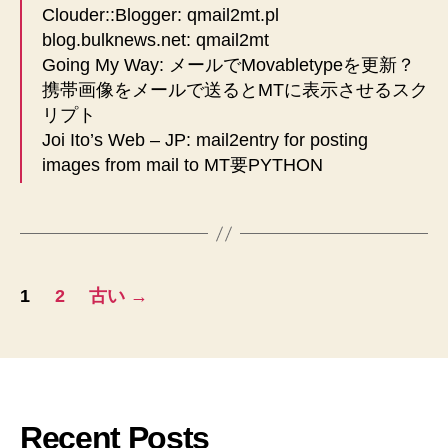
Clouder::Blogger: qmail2mt.pl
blog.bulknews.net: qmail2mt
Going My Way: メールでMovabletypeを更新？
携帯画像をメールで送るとMTに表示させるスク
リプト
Joi Ito’s Web – JP: mail2entry for posting
images from mail to MT要PYTHON
投
1
2
古い
→
稿
ナ
ビ
Recent Posts