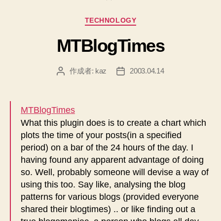
カ
TECHNOLOGY
テ
MTBlogTimes
ゴ
リ
ー
作成者:
kaz
2003.04.14
投
投
稿
稿
者
日
MTBlogTimes
What this plugin does is to create a chart which
plots the time of your posts(in a specified
period) on a bar of the 24 hours of the day. I
having found any apparent advantage of doing
so. Well, probably someone will devise a way of
using this too. Say like, analysing the blog
patterns for various blogs (provided everyone
shared their blogtimes) .. or like finding out a