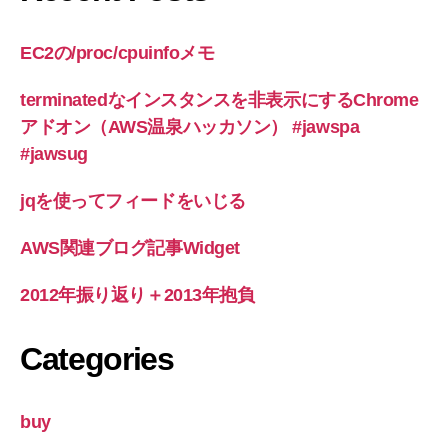
ゲ
ー
EC2の/proc/cpuinfoメモ
シ
terminatedなインスタンスを非表示にするChrome
ョ
アドオン（AWS温泉ハッカソン） #jawspa
ン
#jawsug
jqを使ってフィードをいじる
AWS関連ブログ記事Widget
2012年振り返り＋2013年抱負
Categories
buy