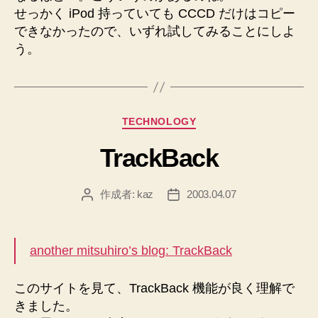
の
せっかく iPod 持っていても CCCD だけはコピー
できなかったので、いずれ試してみることにしよ
う。
カ
TECHNOLOGY
テ
TrackBack
ゴ
リ
ー
作成者:
kaz
2003.04.07
投
投
稿
稿
者
日
another mitsuhiro’s blog: TrackBack
このサイトを見て、TrackBack 機能が良く理解で
きました。