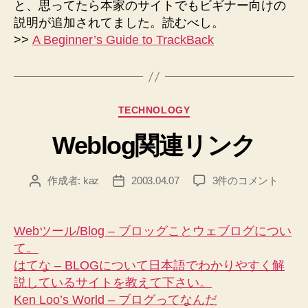
と、思ってたら本家のサイトでもビギナー向けの
説明が追加されてました。読むべし。
>>
A Beginner’s Guide to TrackBack
カ
TECHNOLOGY
テ
Weblog関連リンク
ゴ
リ
ー
Weblog
作成者:
kaz
2003.04.07
3件のコメント
投
投
関
稿
稿
連
者
日
リ
Webツール/Blog – ブロッグことウェブログについ
ン
て。
ク
はてな – BLOGについて日本語でわかりやすく解
へ
説しているサイトを教えて下さい。
の
Ken Loo’s World – ブログってなんだ