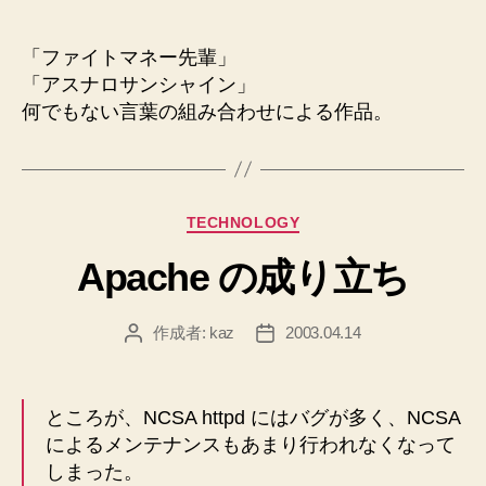
稿
稿
者
日
「ファイトマネー先輩」
「アスナロサンシャイン」
何でもない言葉の組み合わせによる作品。
カ
TECHNOLOGY
テ
Apache の成り立ち
ゴ
リ
ー
作成者:
kaz
2003.04.14
投
投
稿
稿
者
日
ところが、NCSA httpd にはバグが多く、NCSA
によるメンテナンスもあまり行われなくなって
しまった。