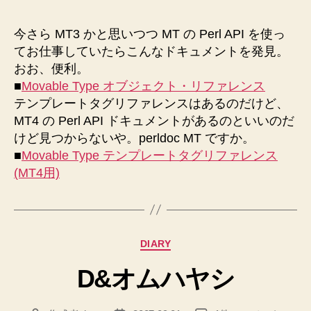
者
日
今さら MT3 かと思いつつ MT の Perl API を使っ
てお仕事していたらこんなドキュメントを発見。
おお、便利。
■
Movable Type オブジェクト・リファレンス
テンプレートタグリファレンスはあるのだけど、
MT4 の Perl API ドキュメントがあるのといいのだ
けど見つからないや。perldoc MT ですか。
■
Movable Type テンプレートタグリファレンス
(MT4用)
カ
DIARY
テ
D&オムハヤシ
ゴ
リ
ー