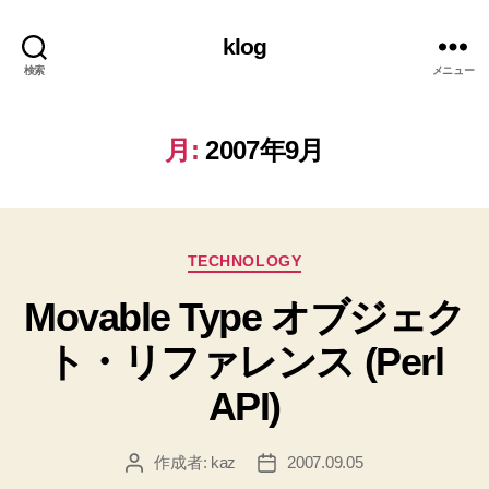
klog
検索
メニュー
月:
2007年9月
カ
TECHNOLOGY
テ
Movable Type オブジェク
ゴ
リ
ト・リファレンス (Perl
ー
API)
作成者:
kaz
2007.09.05
投
投
稿
稿