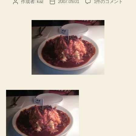
D&
作成者:
kaz
2007.09.01
1件のコメント
投
投
オ
稿
稿
ム
者
日
ハ
ヤ
シ
へ
の