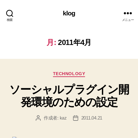
klog
検索
メニュー
月:
2011年4月
カ
TECHNOLOGY
テ
ソーシャルプラグイン開
ゴ
リ
発環境のための設定
ー
作成者:
kaz
2011.04.21
投
投
稿
稿
者
日