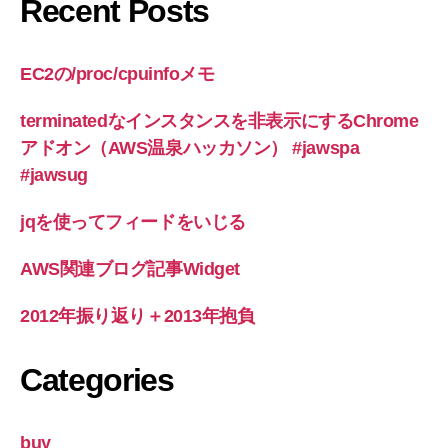
Recent Posts
ラ
グ
イ
EC2の/proc/cpuinfoメモ
ン
開
terminatedなインスタンスを非表示にするChrome
発
アドオン（AWS温泉ハッカソン） #jawspa
環
#jawsug
境
の
jqを使ってフィードをいじる
た
AWS関連ブログ記事Widget
め
の
2012年振り返り＋2013年抱負
設
定”
Categories
buy