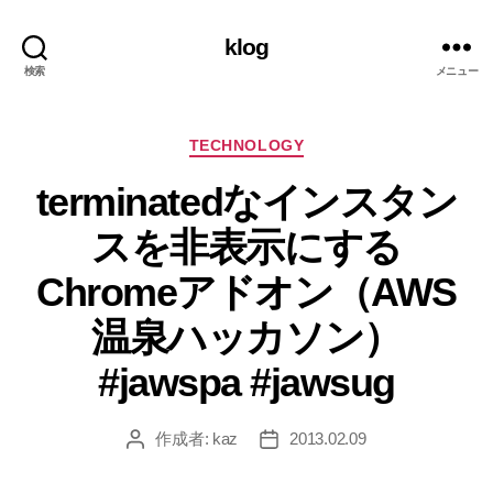
klog
検索
メニュー
カ
TECHNOLOGY
テ
terminatedなインスタン
ゴ
リ
スを非表示にする
ー
Chromeアドオン（AWS
温泉ハッカソン）
#jawspa #jawsug
作成者:
kaz
2013.02.09
投
投
稿
稿
者
日