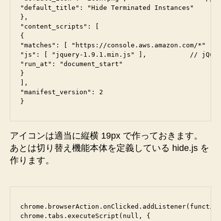
"default_title": "Hide Terminated Instances"

},

"content_scripts": [

{

"matches": [ "https://console.aws.amazon.com/*" ],

"js": [ "jquery-1.9.1.min.js" ],           // jQu
"run_at": "document_start"

}

],

"manifest_version": 2

アイコンは適当に縦横 19px で作っておきます。
あとは切り替え機能本体を定義している hide.js を
作ります。
chrome.browserAction.onClicked.addListener(function
chrome.tabs.executeScript(null, {
