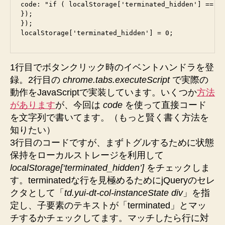
code: "if ( localStorage['terminated_hidden'] == 0 ) { $('td.yui-dt-col-instanceState div').ea
});

});

1行目でボタンクリック時のイベントハンドラを登
録。2行目の
chrome.tabs.executeScript
で実際の
動作をJavaScriptで実装しています。いくつか
方法
があります
が、今回は
code
を使って直接コード
を文字列で書いてます。（もっと賢く書く方法を
知りたい）
3行目のコードですが、まずトグルするために状態
保持をローカルストレージを利用して
localStorage[‘terminated_hidden’]
をチェックしま
す。terminatedな行を見極めるためにjQueryのセレ
クタとして「
td.yui-dt-col-instanceState div
」を指
定し、子要素のテキストが「terminated」とマッ
チするかチェックしてます。マッチしたら行に対