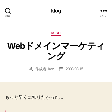
klog
検索
メニュー
カ
MISC
テ
Webドメインマーケティ
ゴ
リ
ング
ー
作成者:
kaz
2003.08.15
投
投
稿
稿
者
日
もっと早くに知りたかった…