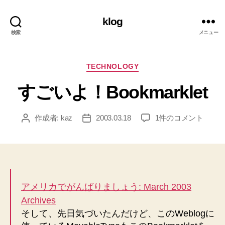
klog
検索
メニュー
カ
TECHNOLOGY
テ
すごいよ！Bookmarklet
ゴ
リ
ー
す
作成者:
kaz
2003.03.18
1件のコメント
投
投
ご
稿
稿
い
者
日
よ！
Bookmarklet
へ
の
アメリカでがんばりましょう: March 2003
Archives
そして、先日気づいたんだけど、このWeblogに