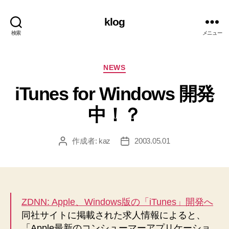
klog
検索
メニュー
カ
NEWS
テ
iTunes for Windows 開発
ゴ
リ
中！？
ー
作成者:
kaz
2003.05.01
投
投
稿
稿
者
日
ZDNN: Apple、Windows版の「iTunes」開発へ
同社サイトに掲載された求人情報によると、
「Apple最新のコンシューマーアプリケーショ