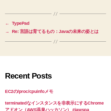
←
TypePad
→
Re: 言語は育てるもの：Javaの未来の姿とは
Recent Posts
EC2の/proc/cpuinfoメモ
terminatedなインスタンスを非表示にするChrome
アドオン（AWS温泉ハッカソン） #jawspa