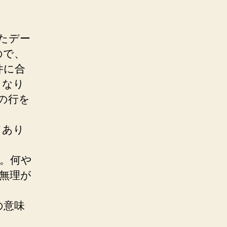
来たデー
いので、
件に合
となり
次の行を
てあり
た。何や
は無理が
の意味