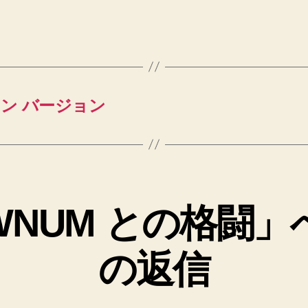
イン バージョン
WNUM との格闘」
の返信