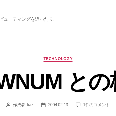
ラウドコンピューティングを追ったり、
カ
TECHNOLOGY
テ
ゴ
WNUM と
リ
ー
ROWNUM
作成者:
kaz
2004.02.13
1件のコメント
投
投
と
稿
稿