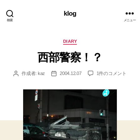
klog
検索
メニュー
カ
DIARY
テ
西部警察！？
ゴ
リ
ー
西
作成者:
kaz
2004.12.07
1件のコメント
投
投
部
稿
稿
警
者
日
察！？
へ
の