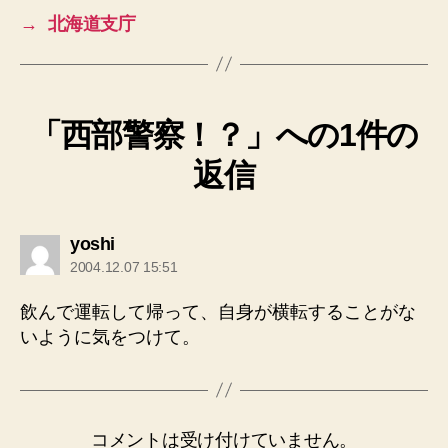
→
北海道支庁
「西部警察！？」への1件の
返信
の
yoshi
発
2004.12.07 15:51
言:
飲んで運転して帰って、自身が横転することがな
いように気をつけて。
コメントは受け付けていません。