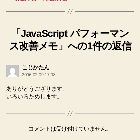
「JavaScript パフォーマン
ス改善メモ」への1件の返信
の
こじかたん
発
2006.02.09 17:08
言:
ありがとうござります。
いろいろためします。
コメントは受け付けていません。