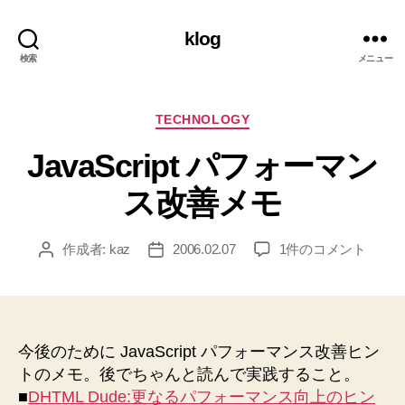
klog
検索
メニュー
カ
TECHNOLOGY
テ
JavaScript パフォーマン
ゴ
リ
ス改善メモ
ー
JavaScript
作成者:
kaz
2006.02.07
1件のコメント
投
投
パ
稿
稿
フ
者
日
ォ
ー
マ
今後のために JavaScript パフォーマンス改善ヒン
ン
トのメモ。後でちゃんと読んで実践すること。
ス
■
DHTML Dude:更なるパフォーマンス向上のヒン