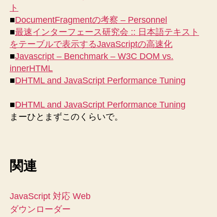
改
ト
善
■
DocumentFragmentの考察 – Personnel
メ
■
最速インターフェース研究会 :: 日本語テキスト
モ
をテーブルで表示するJavaScriptの高速化
へ
の
■
Javascript – Benchmark – W3C DOM vs.
innerHTML
■
DHTML and JavaScript Performance Tuning
■
DHTML and JavaScript Performance Tuning
まーひとまずこのくらいで。
関連
JavaScript 対応 Web
ダウンローダー