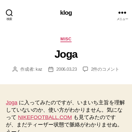
klog
検索
メニュー
カ
MISC
テ
Joga
ゴ
リ
ー
Joga
作成者:
kaz
2006.03.23
2件のコメント
投
投
へ
稿
稿
の
者
日
Joga
に入ってみたのですが、いまいち主旨を理解
していないのか、使い方がわかりません。気にな
って
NIKEFOOTBALL.COM
も見てみたのです
が、まだティーザー状態で脈絡がわかりませぬ。
うーん。