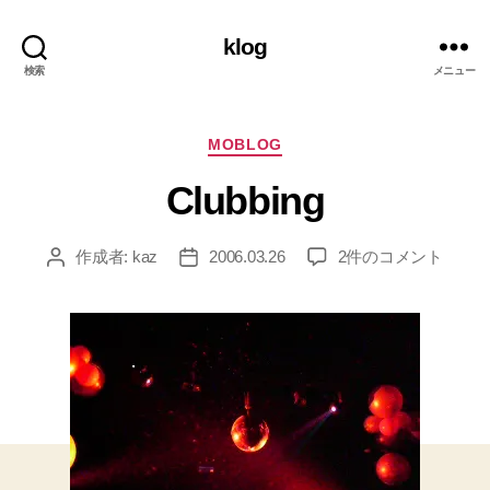
klog
検索
メニュー
カ
MOBLOG
テ
Clubbing
ゴ
リ
ー
Clubbing
作成者:
kaz
2006.03.26
2件のコメント
投
投
へ
稿
稿
の
者
日