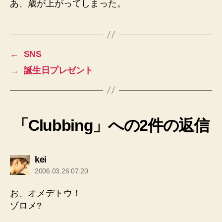
あ、歳が上がってしまった。
←
SNS
→
誕生日プレゼント
「Clubbing」への2件の返信
の
kei
発
2006.03.26 07:20
言:
お、オメデトウ！
ゾロメ?