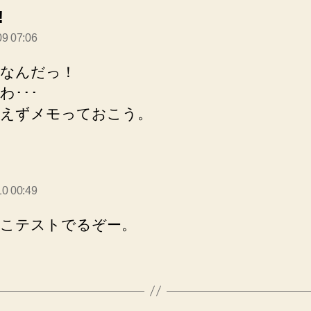
の
!
発
09 07:06
言:
なんだっ！
わ･･･
えずメモっておこう。
10 00:49
こテストでるぞー。