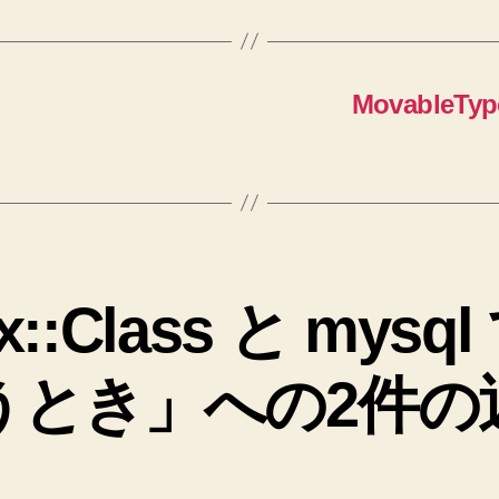
Movable
::Class と mysql 
うとき」への2件の