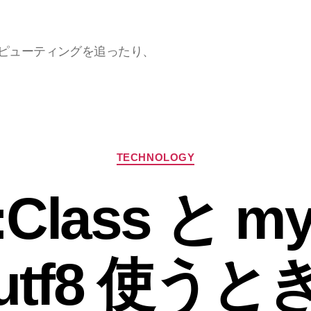
ラウドコンピューティングを追ったり、
カ
TECHNOLOGY
テ
ゴ
:Class と m
リ
ー
utf8 使うと