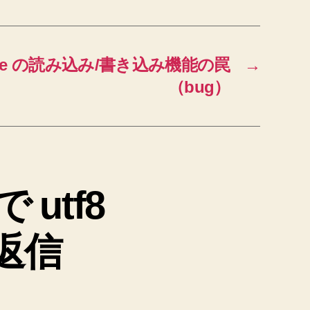
Type の読み込み/書き込み機能の罠
→
（bug）
で utf8
返信