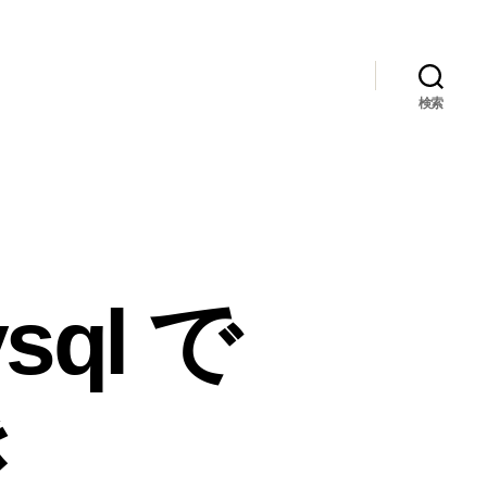
検索
ysql で
き