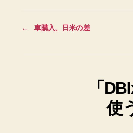
←
車購入、日米の差
「DBIx
使