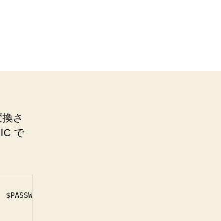
変換さ
IC で
 $PASSWORD);
