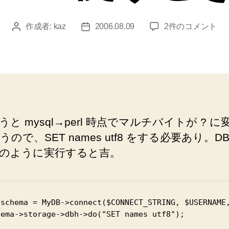
DBIx::Class
作成者:
kaz
2006.08.09
2件のコメント
投
投
と
稿
稿
mysql
者
日
で
utf8
使
う
と
うと mysql→perl 時点でマルチバイトが ? に
き
ので、SET names utf8 をする必要あり。DB
へ
の
のように実行すると吉。
$schema = MyDB->connect($CONNECT_STRING, $USERNAME,