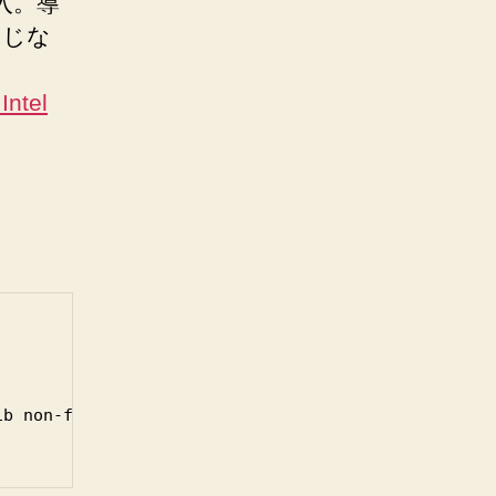
入。導
同じな
ntel
ib non-free (追記)
