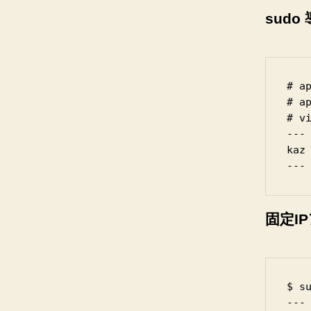
sudo
# ap
# ap
# vi
---

kaz
固定I
$ su
---
