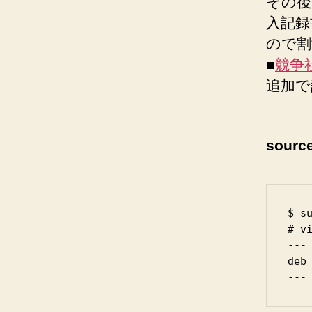
その後
入記録
ので割
■
競争社会
追加で
sourc
$ su
# vi
---

deb