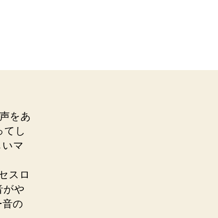
り声をあ
ってし
しいマ
セスロ
音がや
ー音の