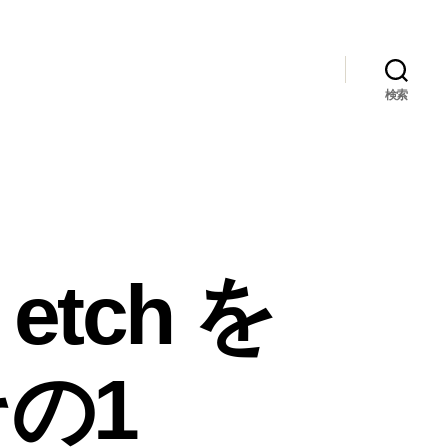
検索
 etch を
の1