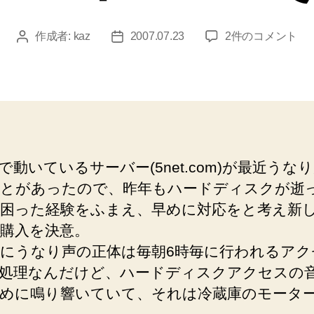
mac
作成者:
kaz
2007.07.23
2件のコメント
投
投
mini
稿
稿
に
者
日
Debian
etch
を
イ
ン
で動いているサーバー(5net.com)が最近うな
ス
とがあったので、昨年もハードディスクが逝
ト
ー
困った経験をふまえ、早めに対応をと考え新
ル
購入を決意。
そ
にうなり声の正体は毎朝6時毎に行われるアク
の
処理なんだけど、ハードディスクアクセスの
1
へ
めに鳴り響いていて、それは冷蔵庫のモータ
の