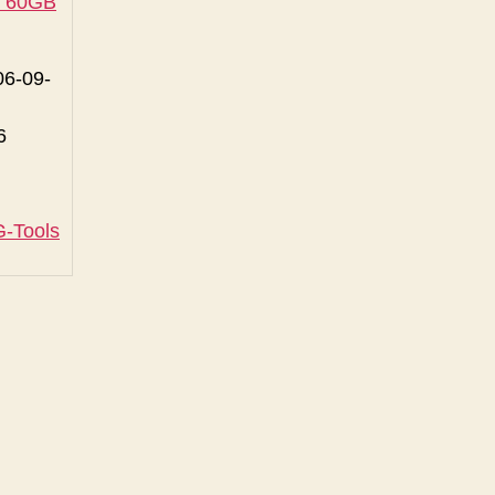
B 60GB
-09-
6
G-Tools