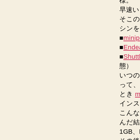
様。
早速い
そこの
シンを
■
minip
■
Ende
■
Shu
態）
いつの
って、
とき
m
インス
こんな
んだ結
1GB、