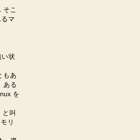
. そこ
れるマ
無い状
ともあ
、ある
nux を
！と叫
メモリ