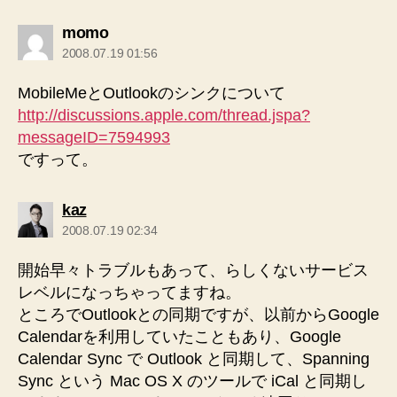
の
momo
発
2008.07.19 01:56
言:
MobileMeとOutlookのシンクについて
http://discussions.apple.com/thread.jspa?
messageID=7594993
ですって。
の
kaz
発
2008.07.19 02:34
言:
開始早々トラブルもあって、らしくないサービス
レベルになっちゃってますね。
ところでOutlookとの同期ですが、以前からGoogle
Calendarを利用していたこともあり、Google
Calendar Sync で Outlook と同期して、Spanning
Sync という Mac OS X のツールで iCal と同期し