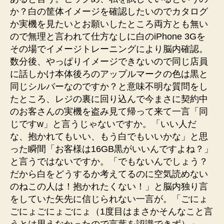
か？白の筐体イメージを確認したいのでカタログ
か実機を見たいとお願いしたところ両方とも無い
ので無理と言われて仕方なしに白のiPhone 3Gを
その場でイメージトレーニングにより脳内確認。
数分後、やっぱりイメージできないので同じ店員
に話しかけ本体後ろのアップルマークの色は黒と
同じシルバーなのですか？と意味不明な質問をし
たところ、レジの裏に回り込んで今まさに契約中
のお客さんの実機を盗み見て帰って来て一言「同
じですw」と言うじゃないですか。「いい人だ
な、抱かれてもいい、もう白でもいいかな」と思
った瞬間「お客様は16GB黒がいいんですよね？」
と言うではないですか。「でもないんでしょう？
だから白をどうするか考えてるのに空気読めない
のねこの人は！抱かれたくない！」と脳内独り言
をしていた矢先に信じられない一言が。「ごにょ
ごにょごにょごにょ（1度目はまさかそんなこと言