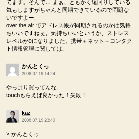
てます。そんで… まぁ、ともかく遠回りしている
気もしますがちゃんと同期できているので問題な
いですよー。
over the air でアドレス帳が同期されるのかは気持
ちいいですねぇ。気持ちいいというか、ストレス
レベルが0になりました。携帯＋ネット＋コンタク
ト情報管理に関しては。
の
かんとくっ
発
2008.07.19 14:24
言:
やっぱり買ってんな。
touchもらえば良かった！失敗！
の
kaz
発
2008.07.19 23:49
言:
> かんとくっ