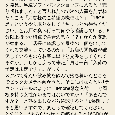
を発見。早速ソフトバンクショップに入ると「売
り切れました」と言われたので次の入荷をたずね
たところ「お客様のご希望の機種は？」「16GB
黒」というやり取りをして「ちょっとお待ちくだ
さい」とお店の奥へ行って何やら確認している。5
分以上待った時点で具合の悪さ（？）からか妄想
が始まる。「店長に確認して最後の一個を出して
くれる交渉をしているのか」「お店の関係者が確
保しているものをお客に出せと交渉をしてくれて
るのか」。しかし戻って来た店員は一言「入荷の
予定は未定です」。がっくし。
スタバで冷たい飲み物を飲んで落ち着いたところ
でビックカメラへ向かうと、そこにはなんとK-1ラ
ウンドガールのように「iPhone緊急入荷！」と看
板を持つ女性がいるではないですか！「あるんで
すか？」と熱を出しながら確認すると「1台残って
ると思いますので、あちらで確認してください」
とのこと。
*あちら*
へ行って確認すると16GB白が