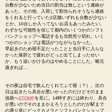
台数が少ないため当日の割当は無しという連絡が
あった。その他、入荷して割当られそうなら連絡
をくれると行っていた2店舗いずれも台数が少ない
とか。10台しか入ってないお店もあったみたい。
わずかな可能性を信じて都内のいくつかのソフト
バンクショップへ電話するも当然売り切れ。いく
つかのショップは電話がつながらなかった。
早起きのため寝不足だったことと当日手に入らな
かった落胆とで疲れがどっと出てしまったせい
か、もう追いかけるのはやめることにした。喉元
過ぎれば…
その夜は自宅で飲んだくれてふて寝（？）。次の
日は起きたら具合が悪いかったのだけどそのまま
池袋へ
STOMP
を見に。14時すぎには終わり、具合
が悪いのでそのままかえろうとしたのだが駅まで
の通り道にビックカメラとソフトバンクショップ