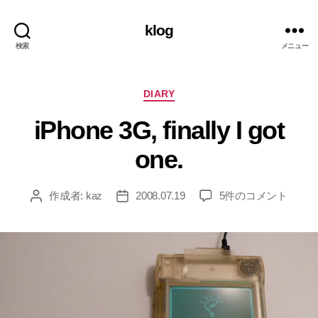
klog
検索
メニュー
カ
DIARY
テ
iPhone 3G, finally I got
ゴ
リ
one.
ー
iPhone
作成者:
kaz
2008.07.19
5件のコメント
投
投
3G,
稿
稿
finally
者
日
I
got
one.
へ
の