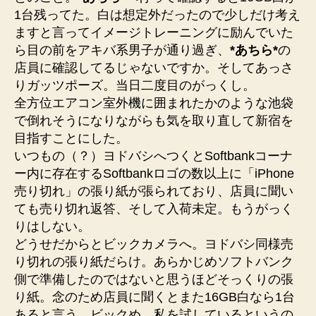
1台残ってた。白は想定外だったので少しだけ考え
ますと言ってイメージトレーニングに励んでいた
ら目の前をアキバ系男子が通り過ぎ、
*あちら*
の
店員に確認してるじゃないですか。そしてあっさ
りガッツポーズ。当日二度目のがっくし。
全方位エアコン室外機に囲まれたかのような池袋
で倒れそうになりながらも気を取り直して新宿を
目指すことにした。
いつもの（？）ヨドバシへつくとSoftbankコーナ
ー内に存在するSoftbankロゴの数以上に「iPhone
売り切れ」の張り紙が張られており、店員に聞い
ても売り切れ返答、そして入荷未定。もうがっく
りはしない。
どうせだからとビックカメラへ。ヨドバシ同様売
り切れの張り紙だらけ。あらかじめソフトバンク
側で準備したのではないと思うほどそっくりの張
り紙。念のため店員に聞くとまた16GB白なら1台
あると言う。ビックめ、私を試しているというの