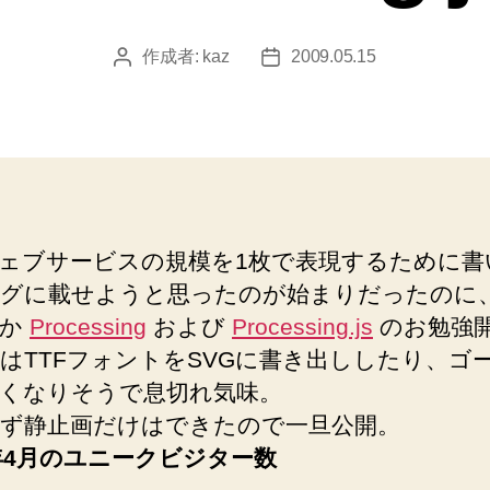
作成者:
kaz
2009.05.15
投
投
稿
稿
者
日
ェブサービスの規模を1枚で表現するために書
グに載せようと思ったのが始まりだったのに
にか
Processing
および
Processing.js
のお勉強
はTTFフォントをSVGに書き出ししたり、ゴ
くなりそうで息切れ気味。
ず静止画だけはできたので一旦公開。
9年4月のユニークビジター数