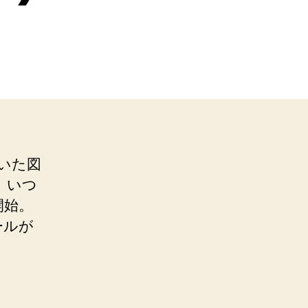
いた図
、いつ
開始。
ールが