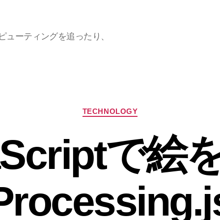
ラウドコンピューティングを追ったり、
カ
TECHNOLOGY
テ
ゴ
aScriptで
リ
ー
Processing.j