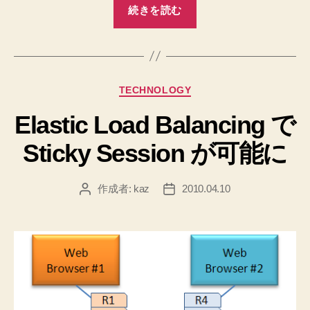
“Amazon
続きを読む
Web
Services
シ
ン
カ
TECHNOLOGY
ガ
テ
ポ
Elastic Load Balancing で
ゴ
ー
リ
Sticky Session が可能に
ー
ル
の
デ
作成者:
kaz
2010.04.10
投
投
稿
稿
ー
者
日
タ
セ
ン
タ
ー