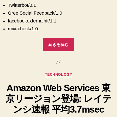
Twitterbot/0.1
Gree Social Feedback/1.0
facebookexternalhit/1.1
mixi-check/1.0
“ソ
続きを読む
ー
シ
ャ
ル
カ
TECHNOLOGY
プ
テ
ラ
Amazon Web Services 東
ゴ
グ
リ
京リージョン登場: レイテ
ー
イ
ン
ンシ速報 平均3.7msec
開