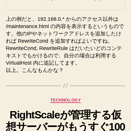
上の例だと、192.168.0.* からのアクセス以外は
/maintenance.html の内容を表示するというもので
す。他のIPやネットワークアドレスを追加したけ
れば RewriteCond を追加すればよいですね。
RewriteCond, RewriteRule はだいたいどのコンテ
キストでもかけるので、自分の場合は利用する
VirtualHost 内に追記してます。
以上。こんなもんかな？
カ
TECHNOLOGY
テ
RightScaleが管理する仮
ゴ
リ
想サーバーがもうすぐ100
ー