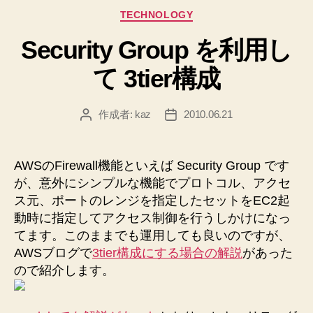
カ
TECHNOLOGY
テ
Security Group を利用し
ゴ
リ
て 3tier構成
ー
作成者:
kaz
2010.06.21
投
投
稿
稿
者
日
AWSのFirewall機能といえば Security Group です
が、意外にシンプルな機能でプロトコル、アクセ
ス元、ポートのレンジを指定したセットをEC2起
動時に指定してアクセス制御を行うしかけになっ
てます。このままでも運用しても良いのですが、
AWSブログで
3tier構成にする場合の解説
があった
ので紹介します。