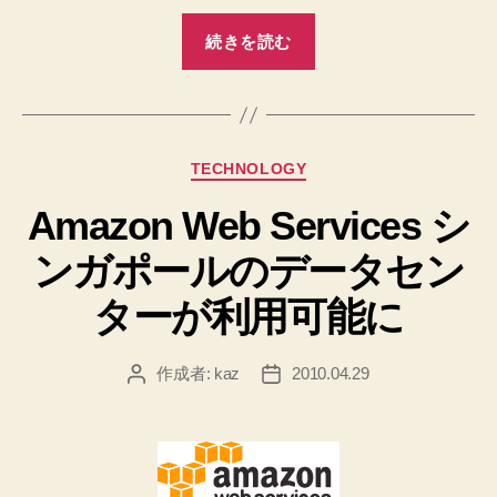
“ク
続きを読む
ラ
ウ
ド
じ
カ
TECHNOLOGY
ゃ
テ
な
Amazon Web Services シ
ゴ
く
リ
ンガポールのデータセン
ー
て、
ユ
ターが利用可能に
ー
テ
作成者:
kaz
2010.04.29
投
投
ィ
稿
稿
リ
者
日
テ
ィ