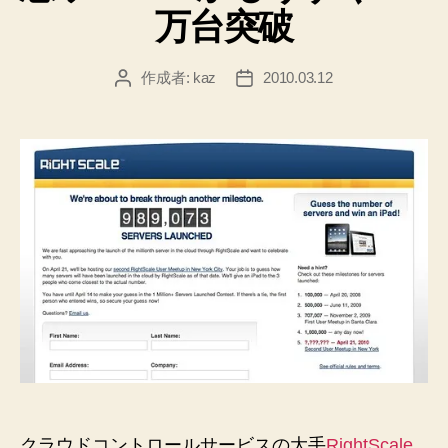
万台突破
作成者:
kaz
2010.03.12
投
投
稿
稿
者
日
クラウドコントロールサービスの大手
RightScale