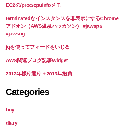
ー
も
EC2の/proc/cpuinfoメモ
シ
う
terminatedなインスタンスを非表示にするChrome
す
ョ
アドオン（AWS温泉ハッカソン） #jawspa
ぐ
ン
#jawsug
100
万
jqを使ってフィードをいじる
台
突
AWS関連ブログ記事Widget
破”
2012年振り返り＋2013年抱負
Categories
buy
diary