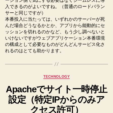
ーション側で気にする必要はなくシームレスに導
入できるのがよいですね。（普通のロードバラン
サーと同じですが）
本番投入に当たっては、いずれかのサーバーが死
んだ場合どうなるかとか、アプリから能動的にセ
ッションを切れるのかなど、もう少し調べないと
いけないですがウェブアプリケーション本番環境
の構成として必要なものがどんどんサービス化さ
れるのはとても助かります。
カ
TECHNOLOGY
テ
Apacheでサイト一時停止
ゴ
リ
設定（特定IPからのみア
ー
クセス許可）