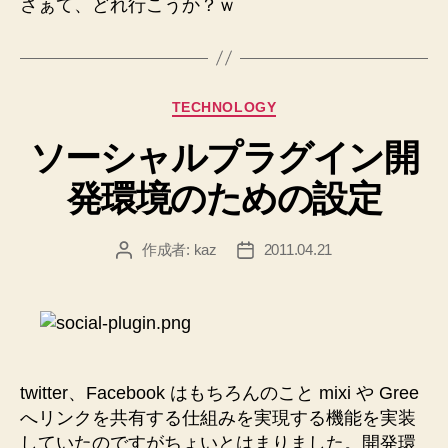
さぁて、どれ行こうか？ｗ
カ
TECHNOLOGY
テ
ソーシャルプラグイン開
ゴ
リ
発環境のための設定
ー
作成者:
kaz
2011.04.21
投
投
稿
稿
者
日
twitter、Facebook はもちろんのこと mixi や Gree
へリンクを共有する仕組みを実現する機能を実装
していたのですがちょいとはまりました。開発環