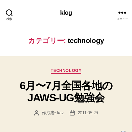
klog
検索
メニュー
カテゴリー:
technology
カ
TECHNOLOGY
テ
6月〜7月全国各地の
ゴ
リ
JAWS-UG勉強会
ー
作成者:
kaz
2011.05.29
投
投
稿
稿
者
日