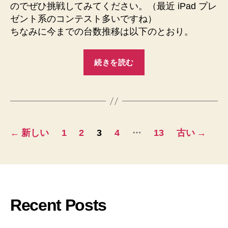
のでぜひ挑戦してみてください。（最近 iPad プレ
ゼント系のコンテスト多いですね）
ちなみに今までの台数推移は以下のとおり。
“RightScale
続きを読む
が
管
理
す
る
投
…
←
新しい
1
2
3
4
13
古い
→
仮
稿
想
ナ
サ
ー
ビ
バ
Recent Posts
ゲ
ー
が