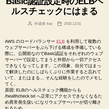
Basic認証設定時のELBヘ
リ
ルスチェックにはまる
ー
作成者:
kaz
2010.12.01
投
投
稿
稿
者
日
AWS のロードバランサー
ELB
を利用して複数の
ウェブサーバーをぶら下げる構成を準備している
際に、公開前なのでBasic認証をそれぞれのウェブ
サーバーで設定してまうと外部から一切アクセス
できなくなってします。この現象、自分ではまっ
て解決したのにしばらくぶりに作業すると忘れて
いて、またはまる… そんな経験をしたのでメモし
てく。
原因: ELBのヘルスチェック機能からも
/healthcheck.txt へ正常にアクセスできなくなるた
め異常発生扱いになりウェブサーバーが切り離さ
れるため