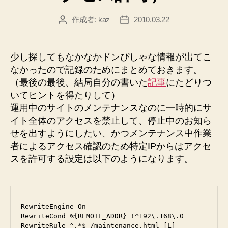
作成者:
kaz
2010.03.22
投
投
稿
稿
者
日
少し探してもなかなかドンぴしゃな情報が出てこ
なかったので記録のためにまとめておきます。
（最後の最後、結局自分の書いた
記事
にたどりつ
いてヒントを得たりして）
運用中のサイトのメンテナンスなのに一時的にサ
イト全体のアクセスを禁止して、停止中のお知ら
せを出すようにしたい、かつメンテナンス中作業
者によるアクセス確認のため特定IPからはアクセ
スを許可する設定は以下のようになります。
RewriteEngine On

RewriteCond %{REMOTE_ADDR} !^192\.168\.0
