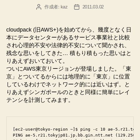
発
作成者:
kaz
2011.03.02
投
投
環
稿
稿
境
者
日
の
cloudpack (旧AWS+)を始めてから、幾度となく日
た
本にデータセンターがあるサービス事業社と比較
め
され心理的不安や法律的不安について聞かされ、
の
残念な思いをしてきた… 積もり積もった思いはと
りあえずおいておいて。
設
ついにAWS東京リージョンが登場しました。「東
定”
京」とついてるからには地理的に「東京」に位置
しているわけでネットワーク的には近いはず。と
りあえずシンガポールのときと同様に簡単にレイ
テンシを計測してみます。
[ec2-user@tokyo-region ~]$ ping -c 10 ae-5.r21.toky
PING ae-5.r21.tokyjp01.jp.bb.gin.ntt.net (129.250.1