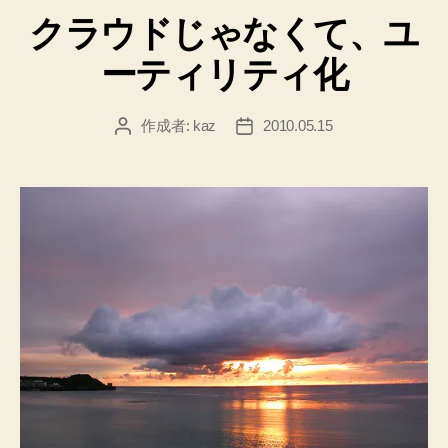
テ
て
クラウドじゃなくて、ユ
ゴ
3tier
リ
ーティリティ化
ー
構
成”
作成者:
kaz
2010.05.15
投
投
稿
稿
者
日