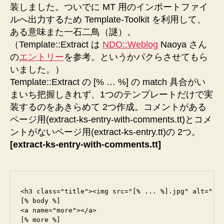
装しました。ついでに MT 用のインポートファイ
ルへ出力するため Template-Toolkit を利用して、
ある意味また一石二鳥（謎）。
（Template::Extract は
NDO::Weblog
Naoya さん
の
エントリー
を参考。というかパクらさせてもら
いました。）
Template::Extract の [% … %] の match 具合がい
まいち把握しきれず、1つのテンプレートだけで実
装するのをあきらめて 2つ作成。コメントがある
ページ用(extract-ks-entry-with-comments.tt)とコメ
ントがないページ用(extract-ks-entry.tt)の 2つ。
[extract-ks-entry-with-comments.tt]
<h3 class="title"><img src="[% ... %].jpg" alt="[% 
[% body %]

<a name="more"></a>

[% more %]
