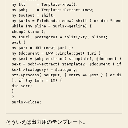
my $tt     = Template->new();

my $obj    = Template::Extract->new;

my $output = shift;

my $urls = FileHandle->new( shift ) or die "cannot 
while (my $line = $urls->getline) {

chomp( $line );

my ($url, $category) = split(/\t/, $line);

eval {

my $uri = URI->new( $url );

my $document = LWP::Simple::get( $uri );

my $ext = $obj->extract( $template1, $document );

$ext = $obj->extract( $template2, $document ) if !d
$ext->{category} = $category;

$tt->process( $output, { entry => $ext } ) or die "
}; if (my $err = $@) {

die $err;

}

}

そういえば出力用のテンプレート。