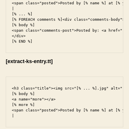
<span class="posted">Posted by [% name %] at [% yea
|

[% ... %]

[% FOREACH comments %]<div class="comments-body">

[% body %]

<span class="comments-post">Posted by: <a href="[% 
</div>

[extract-ks-entry.tt]
<h3 class="title"><img src="[% ... %].jpg" alt="[% 
[% body %]

<a name="more"></a>

[% more %]

<span class="posted">Posted by [% name %] at [% yea