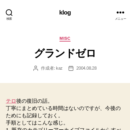
klog
検索
メニュー
カ
MISC
テ
グランドゼロ
ゴ
リ
ー
作成者:
kaz
2004.08.28
投
投
稿
稿
者
日
テロ
後の復旧の話。
丁寧にまとめている時間はないのですが、今後の
ためにも記録しておく。
手順としてはこんな感じ。
1. 既存のカテゴリーアーカイブファイルからすべ