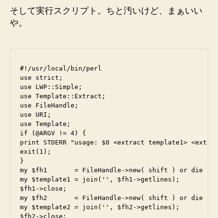
そして実行スクリプト。ちと汚いけど、まぁいい
や。
#!/usr/local/bin/perl

use strict;

use LWP::Simple;

use Template::Extract;

use FileHandle;

use URI;

use Template;

if (@ARGV != 4) {

print STDERR "usage: $0 <extract template1> <extrac
exit(1);

}

my $fh1       = FileHandle->new( shift ) or die "ca
my $template1 = join('', $fh1->getlines);

$fh1->close;

my $fh2       = FileHandle->new( shift ) or die "ca
my $template2 = join('', $fh2->getlines);

$fh2->close;
