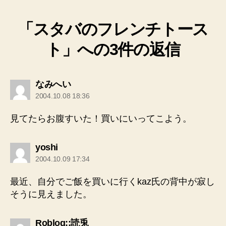
「スタバのフレンチトース
ト」への3件の返信
の
なみへい
発
2004.10.08 18:36
言:
見てたらお腹すいた！買いにいってこよう。
の
yoshi
発
2004.10.09 17:34
言:
最近、自分でご飯を買いに行くkaz氏の背中が寂し
そうに見えました。
の
Roblog::読兎