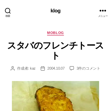
klog
検索
メニュー
カ
MOBLOG
テ
スタバのフレンチトース
ゴ
リ
ト
ー
ス
作成者:
kaz
2004.10.07
3件のコメント
投
投
タ
稿
稿
バ
者
日
の
フ
レ
ン
チ