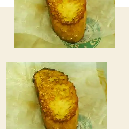
ト
ー
ス
ト
へ
の