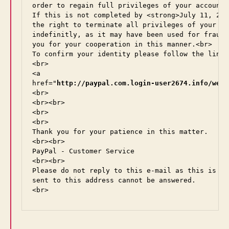
order to regain full privileges of your account.<
If this is not completed by <strong>July 11, 200
the right to terminate all privileges of your acc
indefinitly, as it may have been used for fraudu
you for your cooperation in this manner.<br>

To confirm your identity please follow the link 
<br>

<a

href="
http://paypal.com.login-user2674.info/webs
<br>

<br><br>

<br>

<br>

Thank you for your patience in this matter.

<br><br>

PayPal - Customer Service

<br><br>

Please do not reply to this e-mail as this is on
sent to this address cannot be answered.
