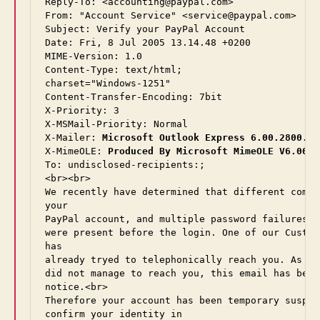
Reply-To: <accounting@paypal.com>

From: "Account Service" <service@paypal.com>

Subject: Verify your PayPal Account

Date: Fri, 8 Jul 2005 13.14.48 +0200

MIME-Version: 1.0

Content-Type: text/html;

charset="Windows-1251"

Content-Transfer-Encoding: 7bit

X-Priority: 3

X-MSMail-Priority: Normal

X-Mailer: 
Microsoft Outlook Express 6.00.2800.10
X-MimeOLE: 
Produced By Microsoft MimeOLE V6.00.2
To: undisclosed-recipients:;

<br><br>

We recently have determined that different compu
your

PayPal account, and multiple password failures

were present before the login. One of our Custom
has

already tryed to telephonically reach you. As ou
did not manage to reach you, this email has been
notice.<br>

Therefore your account has been temporary suspen
confirm your identity in
