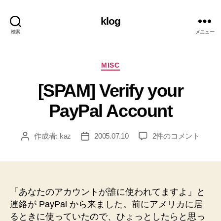
klog
検索
メニュー
カ
MISC
テ
[SPAM] Verify your
ゴ
リ
PayPal Account
ー
[SPAM]
作成者:
kaz
2005.07.10
2件のコメント
投
投
Verify
稿
稿
your
者
日
PayPal
Account
へ
「あなたのアカウントが誰に使われてますよ」と
の
連絡が PayPal から来ました。前にアメリカに居
るときに使っていたので、ひょっとしたらと思っ