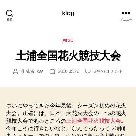
klog
検索
メニュー
カ
MISC
テ
土浦全国花火競技大会
ゴ
リ
ー
土
作成者:
kaz
2006.09.26
3件のコメント
投
投
浦
稿
稿
全
者
日
国
花
火
ついにやってきた今年最後、シーズン初めの花火
競
大会。正確には、日本三大花火大会の一つの花火
技
競技大会であるところの
土浦全国花火競技大会
。
大
今年こそは行きたいなと。なんてったって 2時間
会
半ぶっとーしで 2万発。ちなみに東京湾大華火祭