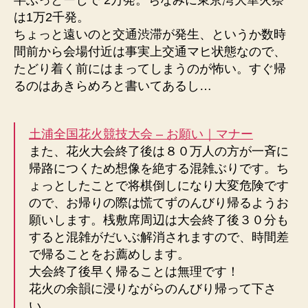
へ
は1万2千発。
の
ちょっと遠いのと交通渋滞が発生、というか数時
間前から会場付近は事実上交通マヒ状態なので、
たどり着く前にはまってしまうのが怖い。すぐ帰
るのはあきらめろと書いてあるし…
土浦全国花火競技大会 – お願い｜マナー
また、花火大会終了後は８０万人の方が一斉に
帰路につくため想像を絶する混雑ぶりです。ち
ょっとしたことで将棋倒しになり大変危険です
ので、お帰りの際は慌てずのんびり帰るようお
願いします。桟敷席周辺は大会終了後３０分も
すると混雑がだいぶ解消されますので、時間差
で帰ることをお薦めします。
大会終了後早く帰ることは無理です！
花火の余韻に浸りながらのんびり帰って下さ
い。