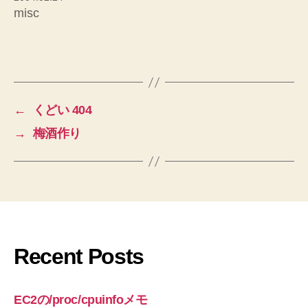
misc
←
くどい 404
→
梅酒作り
Recent Posts
EC2の/proc/cpuinfoメモ