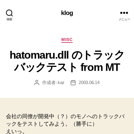
klog
検索
メニュー
カ
MISC
テ
hatomaru.dll のトラック
ゴ
リ
バックテスト from MT
ー
作成者:
kaz
2003.06.14
投
投
稿
稿
者
日
会社の同僚が開発中（？）のモノへのトラックバ
ックをテストしてみよう。（勝手に）
えいっ。