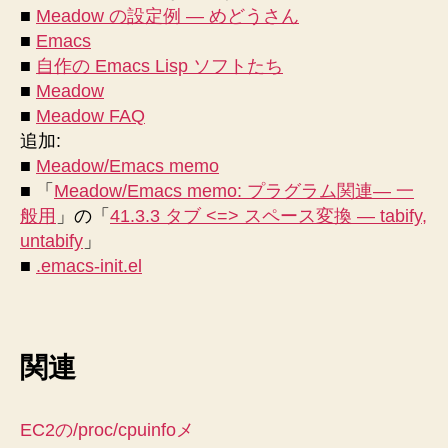
■
Meadow の設定例 — めどうさん
■
Emacs
■
自作の Emacs Lisp ソフトたち
■
Meadow
■
Meadow FAQ
追加:
■
Meadow/Emacs memo
■ 「
Meadow/Emacs memo: プラグラム関連― 一
般用
」の「
41.3.3 タブ <=> スペース変換 ― tabify,
untabify
」
■
.emacs-init.el
関連
EC2の/proc/cpuinfoメ