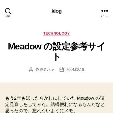
klog
検索
メニュー
カ
TECHNOLOGY
テ
Meadow の設定参考サイ
ゴ
リ
ト
ー
作成者:
kaz
2004.02.19
投
投
稿
稿
者
日
もう2年もほったらかしにしていた Meadow の設
定見直しをしてみた。結構便利になるもんだなと
思ったので、忘れないようにメモ。